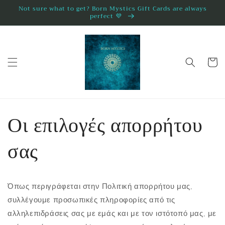
μετάβαση
Not sure what to get? Born Mystics Gift Cards are always
perfect 💜
στο
περιεχόμενο
Καλάθι
Οι επιλογές απορρήτου
σας
Όπως περιγράφεται στην Πολιτική απορρήτου μας,
συλλέγουμε προσωπικές πληροφορίες από τις
αλληλεπιδράσεις σας με εμάς και με τον ιστότοπό μας, με